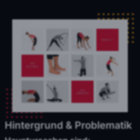
Hintergrund & Problematik