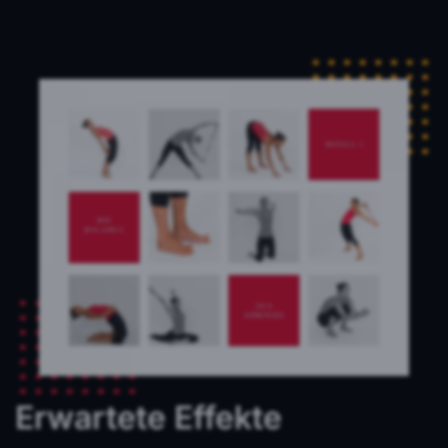
Erwartete Effekte