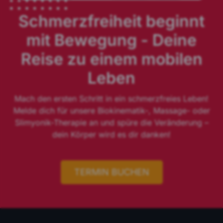
Schmerzfreiheit beginnt
mit Bewegung - Deine
Reise zu einem mobilen
Leben
Mach den ersten Schritt in ein schmerzfreies Leben!
Melde dich für unsere Biokinematik-, Massage- oder
Slimyonik-Therapie an und spüre die Veränderung –
dein Körper wird es dir danken!
TERMIN BUCHEN