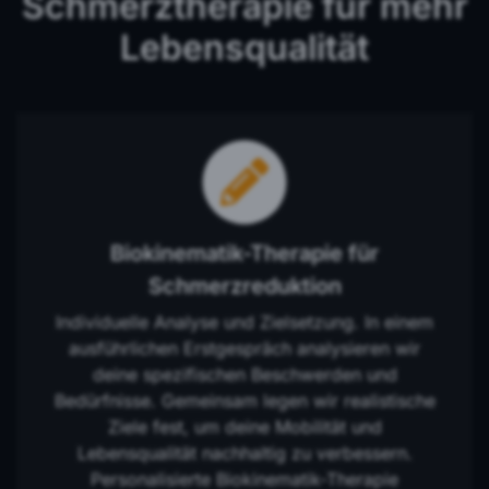
Schmerztherapie für mehr
Lebensqualität
Biokinematik-Therapie für
Schmerzreduktion
Individuelle Analyse und Zielsetzung. In einem
ausführlichen Erstgespräch analysieren wir
deine spezifischen Beschwerden und
Bedürfnisse. Gemeinsam legen wir realistische
Ziele fest, um deine Mobilität und
Lebensqualität nachhaltig zu verbessern.
Personalisierte Biokinematik-Therapie