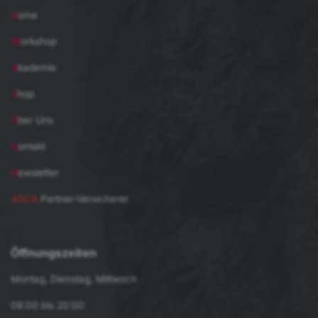
H
ome
W
orkshop
A
kademie
S
hop
Ü
ber Uns
K
ontakt
N
ewsletter
ASCA
Partner-Versicherer
Öffnungszeiten
Montag, Dienstag, Mittwoch
08:00 bis 20:00