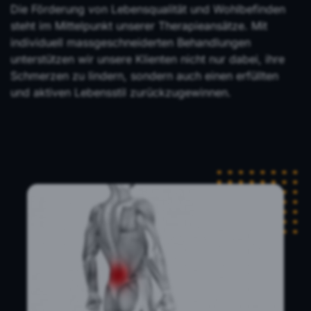
Die Förderung von Lebensqualität und Wohlbefinden
steht im Mittelpunkt unserer Therapieansätze. Mit
individuell massgeschneiderten Behandlungen
unterstützen wir unsere Klienten nicht nur dabei, ihre
Schmerzen zu lindern, sondern auch einen erfüllten
und aktiven Lebensstil zurückzugewinnen.