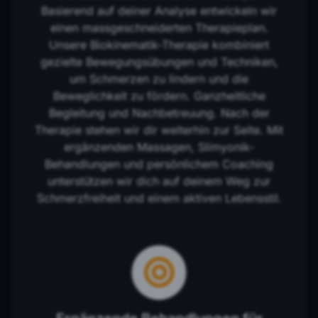
Basierend auf deiner Analyse entwickeln wir
einen massgeschneiderten Therapieplan.
Unsere Biokinematik-Therapie kombiniert
gezielte Bewegungsübungen und Techniken,
um Schmerzen zu lindern und die
Beweglichkeit zu fördern. Ganzheitliche
Begleitung und Nachbetreuung. Nach der
Therapie stehen wir dir weiterhin zur Seite. Mit
ergänzenden Massagen, Slimyonik-
Behandlungen und persönlichem Coaching
unterstützen wir dich auf deinem Weg zur
Schmerzfreiheit und einem aktiven Lebensstil.