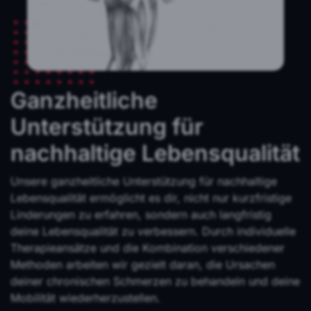
Ganzheitliche
Unterstützung für
nachhaltige Lebensqualität
Unsere ganzheitliche Unterstützung für nachhaltige
Lebensqualität ermöglicht es dir, nicht nur kurzfristige
Linderungen zu erfahren, sondern auch langfristig
deine Lebensqualität zu verbessern. Durch individuelle
Therapieansätze und die Kombination verschiedener
Methoden arbeiten wir gezielt daran, die Ursachen
deiner chronischen Schmerzen zu behandeln und deine
Mobilität wiederherzustellen.