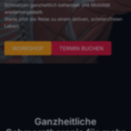
Schmerzen ganzheitlich behandelt und Mobilität
wiederhergestellt.
Starte jetzt die Reise zu einem aktiven, schmerzfreien
Leben!
WORKSHOP
TERMIN BUCHEN
Ganzheitliche