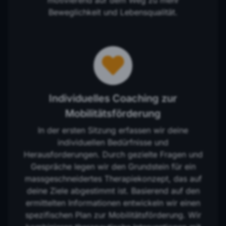
motivierend auf dem Weg zu mehr
Beweglichkeit und Lebensqualität.
Individuelles Coaching zur
Mobilitätsförderung
In der ersten Sitzung erfassen wir deine
individuellen Bedürfnisse und
Herausforderungen. Durch gezielte Fragen und
Gespräche legen wir den Grundstein für ein
massgeschneidertes Therapiekonzept, das auf
deine Ziele abgestimmt ist. Basierend auf den
ermittelten Informationen entwickeln wir einen
spezifischen Plan zur Mobilitätsförderung. Wir