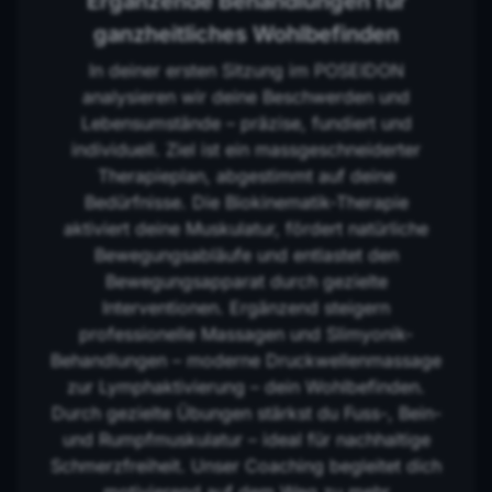
Ergänzende Behandlungen für
ganzheitliches Wohlbefinden
In deiner ersten Sitzung im POSEIDON
analysieren wir deine Beschwerden und
Lebensumstände – präzise, fundiert und
individuell. Ziel ist ein massgeschneiderter
Therapieplan, abgestimmt auf deine
Bedürfnisse. Die Biokinematik-Therapie
aktiviert deine Muskulatur, fördert natürliche
Bewegungsabläufe und entlastet den
Bewegungsapparat durch gezielte
Interventionen. Ergänzend steigern
professionelle Massagen und Slimyonik-
Behandlungen – moderne Druckwellenmassage
zur Lymphaktivierung – dein Wohlbefinden.
Durch gezielte Übungen stärkst du Fuss-, Bein-
und Rumpfmuskulatur – ideal für nachhaltige
Schmerzfreiheit. Unser Coaching begleitet dich