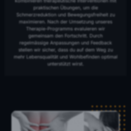
kombinieren therapeutische Interventionen mit
praktischen Übungen, um die
Schmerzreduktion und Bewegungsfreiheit zu
maximieren. Nach der Umsetzung unseres
Therapie-Programms evaluieren wir
gemeinsam den Fortschritt. Durch
regelmässige Anpassungen und Feedback
stellen wir sicher, dass du auf dem Weg zu
mehr Lebensqualität und Wohlbefinden optimal
unterstützt wirst.