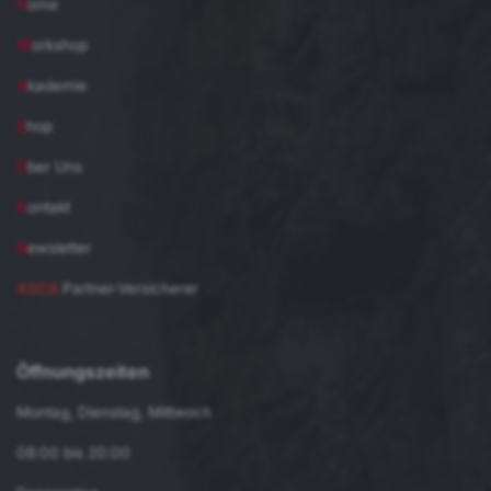
H
ome
W
orkshop
A
kademie
S
hop
Ü
ber Uns
K
ontakt
N
ewsletter
ASCA
Partner-Versicherer
Öffnungszeiten
Montag, Dienstag, Mittwoch
08:00 bis 20:00