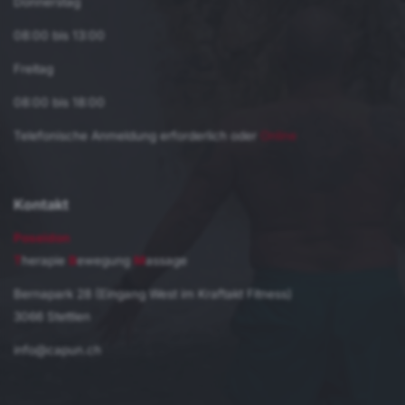
Donnerstag
08:00 bis 13:00
Freitag
08:00 bis 18:00
Telefonische Anmeldung erforderlich oder
Online
Kontakt
Poseidon
T
herapie
B
ewegung
M
assage
Bernapark 28 (Eingang West im Kraftakt Fitness)
3066 Stettlen
info@capun.ch