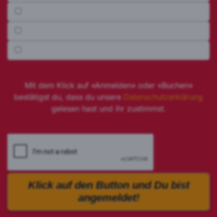
Anmeldung 📅 27.03.2026
Anmeldung 📅 10.04.2026
Anmeldung 📅 17.04.2026
Mit dem Klick auf «Anmelden» oder «Buchen»
bestätigst du, dass du unsere
Datenschutzerklärung
gelesen hast und ihr zustimmst.
Klick auf den Button und Du bist
angemeldet!