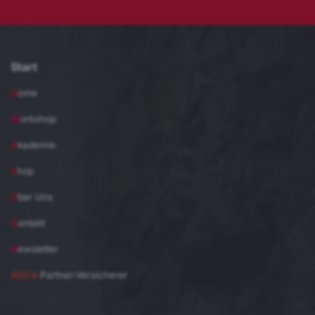
Start
H
ome
W
orkshop
A
kademie
S
hop
Ü
ber Uns
K
ontakt
N
ewsletter
ASCA
Partner-Versicherer