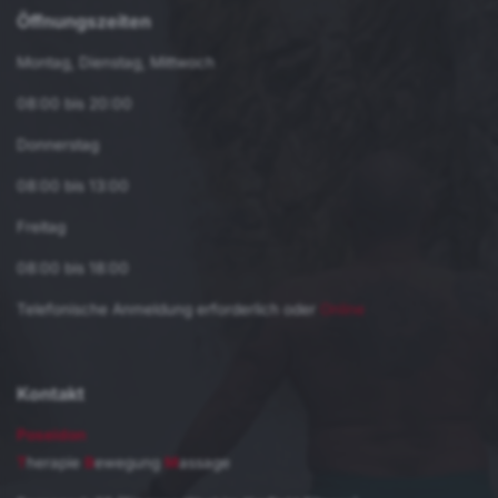
Öffnungszeiten
Montag, Dienstag, Mittwoch
08:00 bis 20:00
Donnerstag
08:00 bis 13:00
Freitag
08:00 bis 18:00
Telefonische Anmeldung erforderlich oder
Online
Kontakt
Poseidon
T
herapie
B
ewegung
M
assage